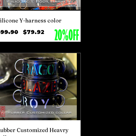
ilicone Y-harness color
ราคา
ราคา
$99.90
$79.92
ปกติ
ขาย
ลด
ubber Customized Heavry