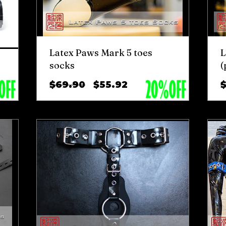
Latex Paws Mark 5 toes
L
socks
(
ราคา
ราคา
$69.90
$55.92
ปกติ
ขาย
ลด