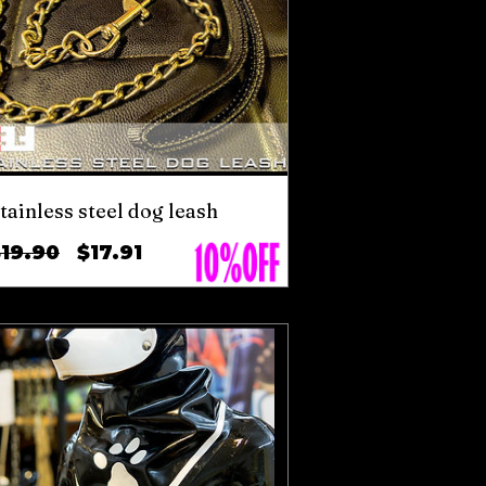
tainless steel dog leash
ราคา
ราคา
19.90
$17.91
ปกติ
ขาย
ลด