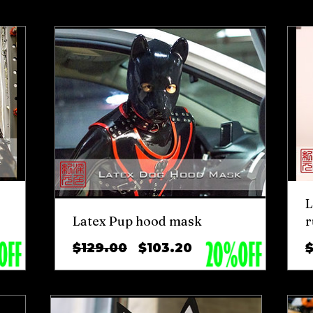
ลด
L
Latex Pup hood mask
r
ราคา
ราคา
$129.00
$103.20
ปกติ
ขาย
ลด