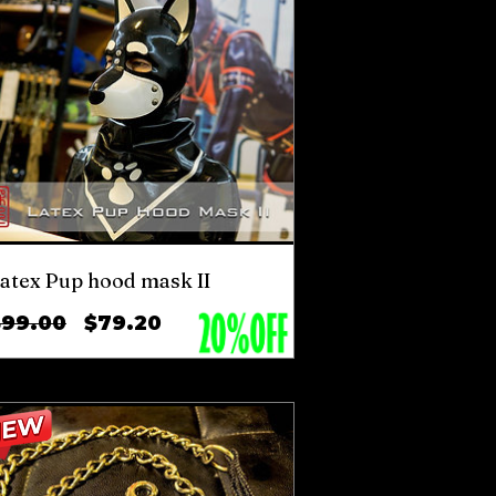
atex Pup hood mask II
ราคา
ราคา
$99.00
$79.20
ปกติ
ขาย
ลด