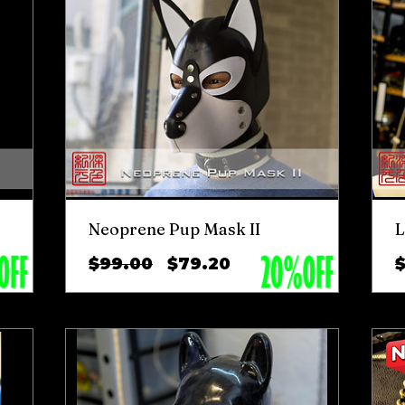
Neoprene Pup Mask II
L
ราคา
ราคา
$99.00
$79.20
ปกติ
ขาย
ลด