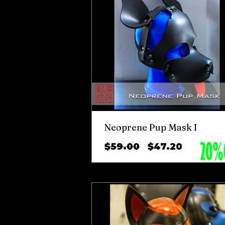
Neoprene Pup Mask I
ราคา
ราคา
$59.00
$47.20
ปกติ
ขาย
ลด