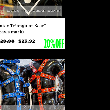
atex Triangular Scarf
paws mark)
ราคา
ราคา
$29.90
$23.92
ปกติ
ขาย
ลด