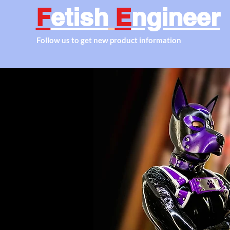
F
etish
E
ngineer
Follow us to get new product information