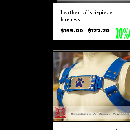
Leather tails 4-piece
harness
ราคา
ราคา
$159.00
$127.20
ปกติ
ขาย
ลด