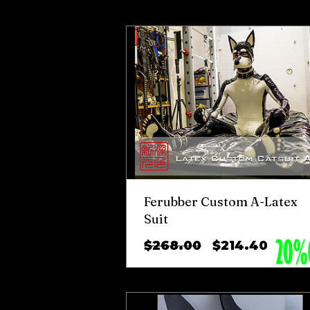
ลด
Ferubber Custom A-Latex
Suit
ราคา
ราคา
$268.00
$214.40
ปกติ
ขาย
ลด