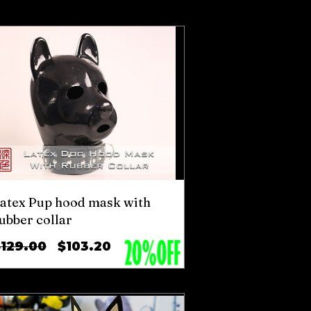
ลด
atex Pup hood mask with
ubber collar
ราคา
ราคา
$129.00
$103.20
ปกติ
ขาย
ลด